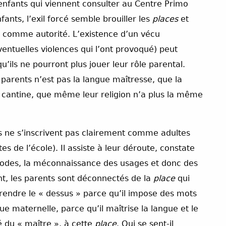
 enfants qui viennent consulter au Centre Primo
fants, l’exil forcé semble brouiller les
places
et
 comme autorité. L’existence d’un vécu
entuelles violences qui l’ont provoqué) peut
u’ils ne pourront plus jouer leur rôle parental.
 parents n’est pas la langue maîtresse, que la
a cantine, que même leur religion n’a plus la même
ts ne s’inscrivent pas clairement comme adultes
tes de l’école). Il assiste à leur déroute, constate
codes, la méconnaissance des usages et donc des
t, les parents sont déconnectés de la
place
qui
prendre le « dessus » parce qu’il impose des mots
ue maternelle, parce qu’il maîtrise la langue et le
é du « maître », à cette
place
. Qui se sent-il