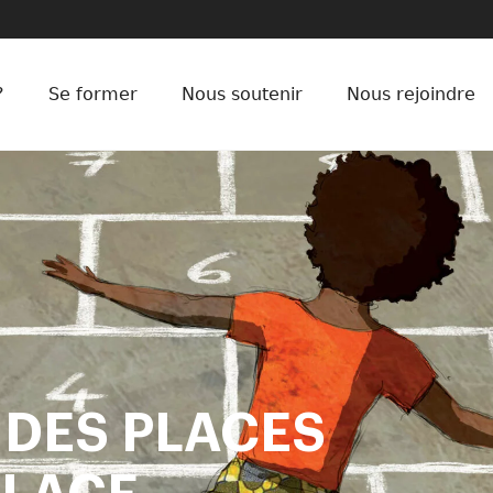
?
Se former
Nous soutenir
Nous rejoindre
: DES PLACES