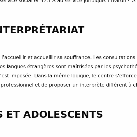
service social et 47.1% au service juridique. Environ 4% 
INTERPRÉTARIAT
 l’accueillir et accueillir sa souffrance. Les consultation
ines langues étrangères sont maîtrisées par les psychoth
s’est imposée. Dans la même logique, le centre s’efforce 
 professionnel et de proposer un interprète différent à
S ET ADOLESCENTS