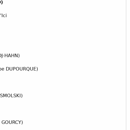
D)
Ici
DJ-HAHN)
ppe DUPOURQUE)
 SMOLSKI)
 GOURCY)