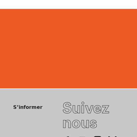
Suivez
S’informer
nous