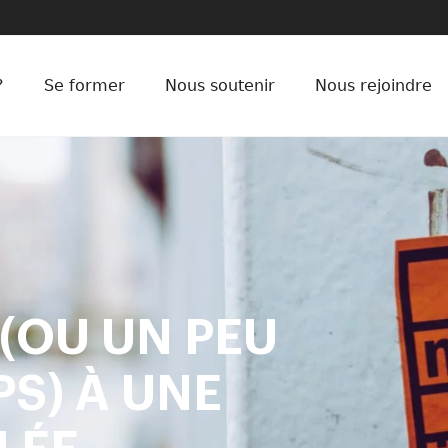
?
Se former
Nous soutenir
Nous rejoindre
 (OU UN PEU
S) À UNE