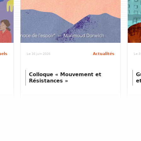
uels
Actualités
Le 16 juin 2026
Le 3
Colloque « Mouvement et
G
Résistances »
e