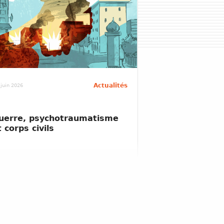
Actualités
 juin 2026
uerre, psychotraumatisme
t corps civils