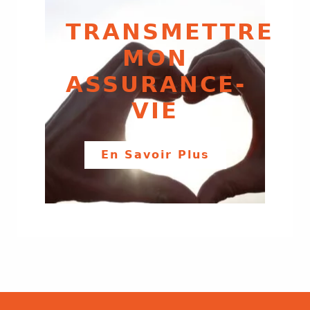
TRANSMETTRE
MON
ASSURANCE-
VIE
En Savoir Plus