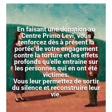
En faisant une donation au
Centre Primo Levi, vous
renforcez dès à présent la
portée de votre engagement
contre la torture et les effets
profonds qu'elle entraine sur
les personnes qui en ont été
victimes.
Vous leur permettez de sortir
du silence et reconstruire leur
vie.