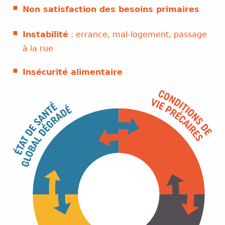
Non satisfaction des besoins primaires
Instabilité
: errance, mal-logement, passage
à la rue
Insécurité alimentaire