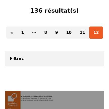
136 résultat(s)
Paginatio
…
«
1
8
9
10
11
12
Filtres