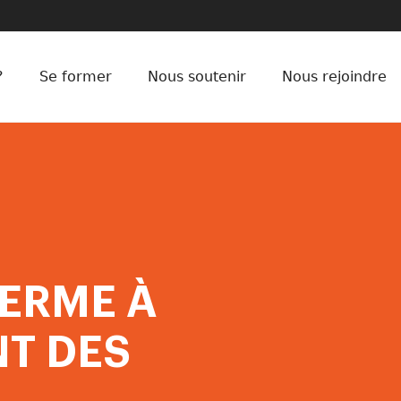
?
Se former
Nous soutenir
Nous rejoindre
ERME À
T DES