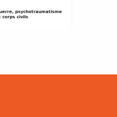
uerre, psychotraumatisme
t corps civils