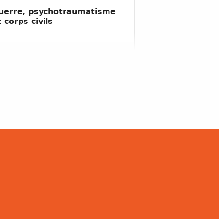
uerre, psychotraumatisme
t corps civils