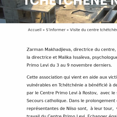
TCHÉTCHÈNE N
Accueil
»
S’informer
»
Visite du centre tchétchè
Zarman Makhadjieva, directrice du centre, T
la directrice et Malika Issaïeva, psychol
Primo Levi du 3 au 9 novembre derniers.
Cette association qui vient en aide aux vict
vulnérables en Tchétchénie a bénéficié à d
par le Centre Primo Levi à Rostov, avec l
Secours catholique. Dans le prolongement 
représentantes de Niiso sont, à leur tour
travail du Centre Primo Levi. Echanger éga