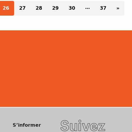
Pagination des pu
…
26
27
28
29
30
37
»
Suivez
S’informer