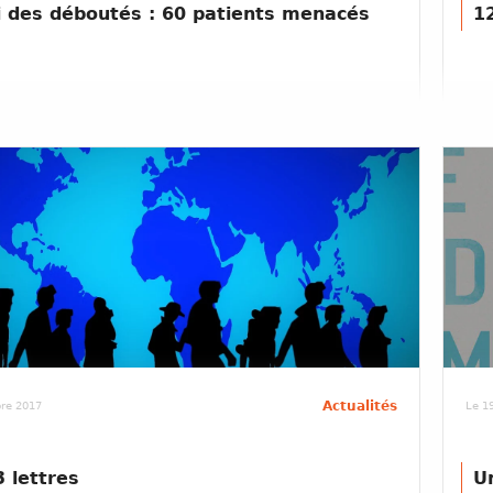
 des déboutés : 60 patients menacés
1
Actualités
re 2017
Le 19
3 lettres
Un