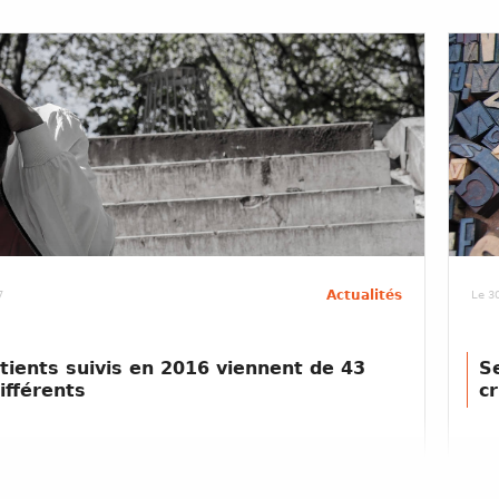
Actualités
7
Le 3
tients suivis en 2016 viennent de 43
S
ifférents
c