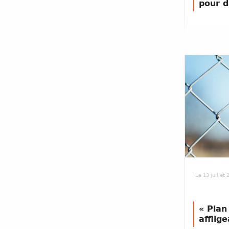
pour d
Le 13 juillet
« Plan
afflig