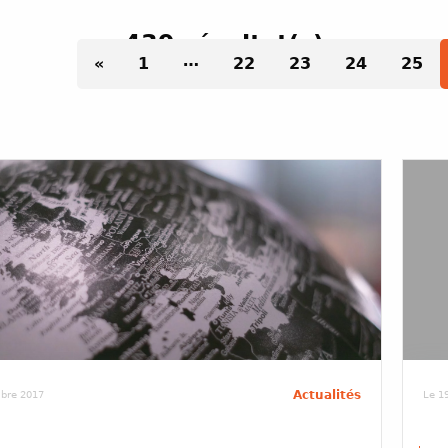
439 résultat(s)
…
«
1
22
23
24
25
Actualités
bre 2017
Le 1