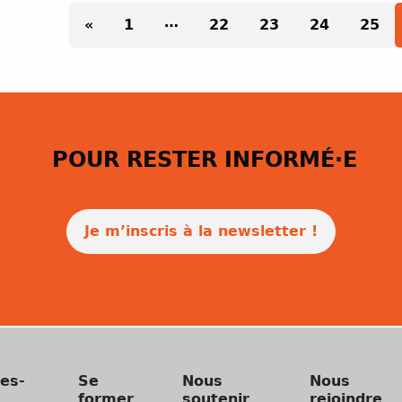
…
«
1
22
23
24
25
POUR RESTER INFORMÉ·E
Je m’inscris à la newsletter !
es-
Se
Nous
Nous
former
soutenir
rejoindre