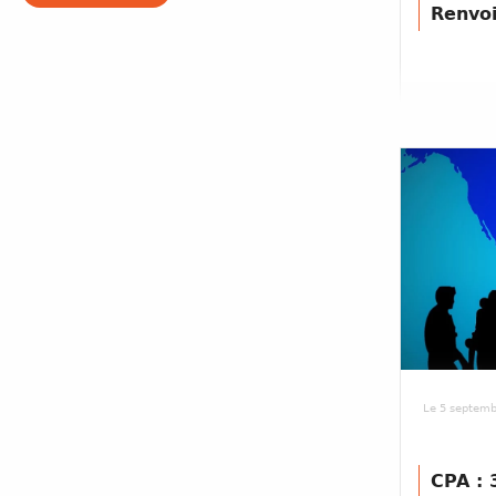
Renvoi
Le 5 septemb
CPA : 