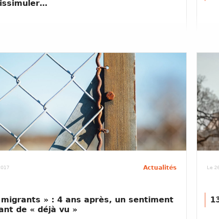
issimuler…
Actualités
 2017
Le 26
 migrants » : 4 ans après, un sentiment
1
eant de « déjà vu »