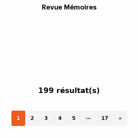
Revue Mémoires
199 résultat(s)
Paginatio
…
1
2
3
4
5
17
»