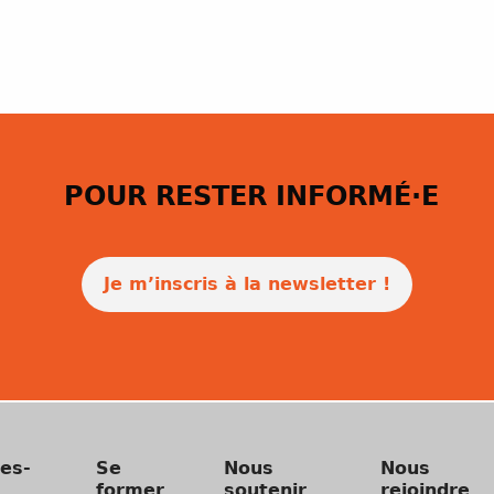
POUR RESTER INFORMÉ·E
Je m’inscris à la newsletter !
es-
Se
Nous
Nous
former
soutenir
rejoindre