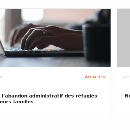
Actualités
23
Le 14
 l’abandon administratif des réfugiés
N
leurs familles