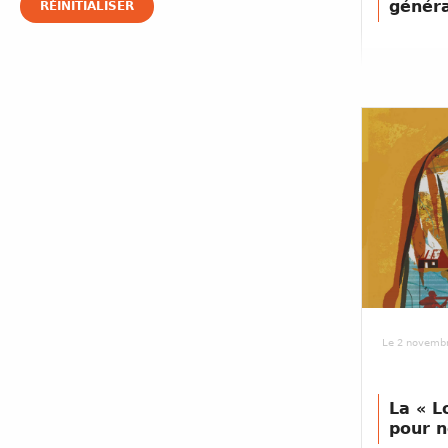
généra
Le 2 novemb
La « L
pour n