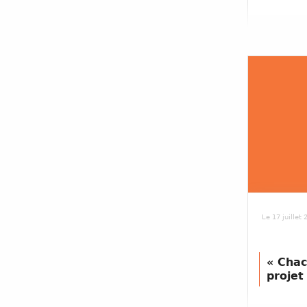
Le 17 juillet
« Chac
projet