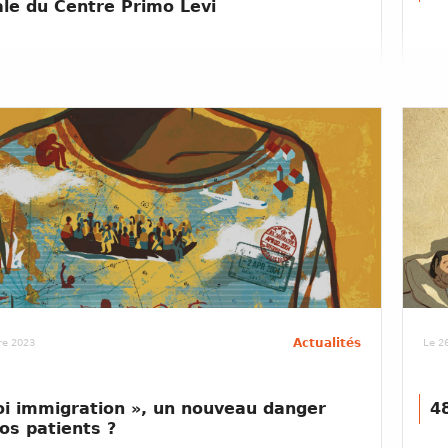
le du Centre Primo Levi
Actualités
re 2023
Le 2
oi immigration », un nouveau danger
4
os patients ?