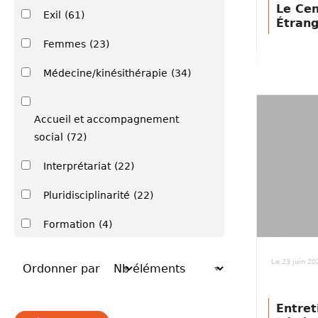
Le Cen
Exil
(61)
Étrang
Femmes
(23)
Médecine/kinésithérapie
(34)
Accueil et accompagnement
social
(72)
Interprétariat
(22)
Pluridisciplinarité
(22)
Formation
(4)
Le 23 juin 20
Entret