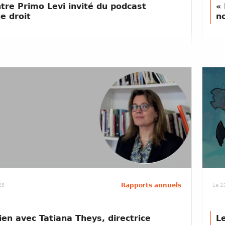
tre Primo Levi invité du podcast
«
e droit
n
Rapports annuels
25
Le 23
ien avec Tatiana Theys, directrice
L